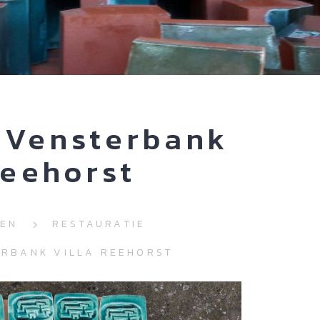
 Vensterbank
Reehorst
EN
RESTAURATIE
ERBANK VILLA REEHORST